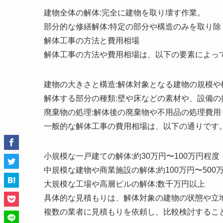
建物全体の解体:完全に建物を取り壊す作業。
部分的な修繕解体:特定の部分や構造のみを取り除
解体工事の方法と費用相場
解体工事の方法や費用相場は、以下の要素によっ
建物の大きさと構造:解体対象となる建物の規模
解体する部分の種類:壁や床などの素材や、設備
廃棄物の処理:解体後の廃棄物や不用品の処理費用
一般的な解体工事の費用相場は、以下の通りです
小規模な一戸建ての解体:約30万円〜100万円程度
中規模な建物や商業施設の解体:約100万円〜500
大規模な工場や高層ビルの解体:数千万円以上
具体的な見積もりは、解体対象の建物の状態や立
複数の業者に見積もりを依頼し、比較検討するこ