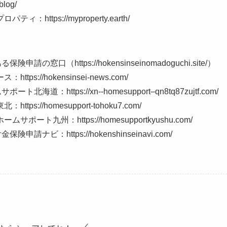
log/
tps://myproperty.earth/
（https://hokensinseinomadoguchi.site/）
//hokensinsei-news.com/
ttps://xn--homesupport–qn8tq87zujtf.com/
/homesupport-tohoku7.com/
州：https://homesupportkyushu.com/
：https://hokenshinseinavi.com/