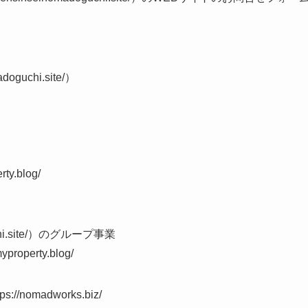
guchi.site/）
.blog/
chi.site/）のグループ事業
erty.blog/
omadworks.biz/